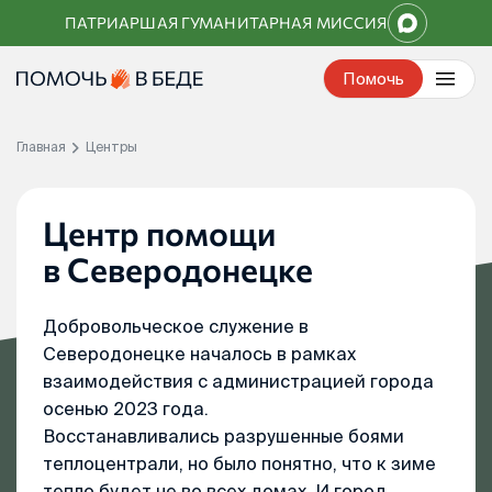
Перейти
ПАТРИАРШАЯ ГУМАНИТАРНАЯ МИССИЯ
к
контенту
Помочь
Главная
Центры
Центр помощи
в Северодонецке
Добровольческое служение в
Северодонецке началось в рамках
взаимодействия с администрацией города
осенью 2023 года.
Восстанавливались разрушенные боями
теплоцентрали, но было понятно, что к зиме
тепло будет не во всех домах. И город