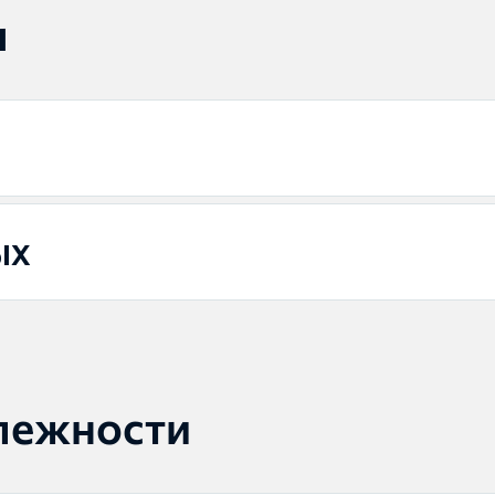
ы
ых
лежности