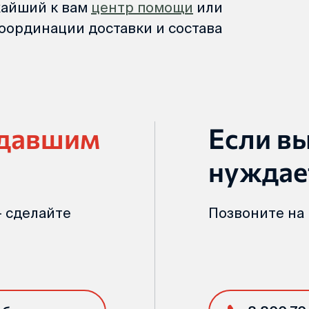
жайший к вам
центр помощи
или
оординации доставки и состава
адавшим
Если в
нуждае
 сделайте
Позвоните на