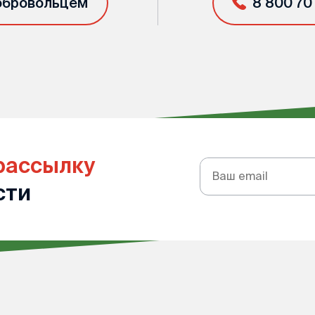
обровольцем
8 800 70
рассылку
Подписка
на
сти
рассылку