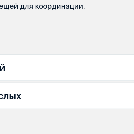
вещей для координации.
й
слых